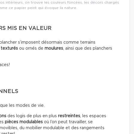
os intérieurs, on trouve les couleurs foncées, les décors chargés
mme ce papier peint qui évoque la nature.
RS MIS EN VALEUR
le plancher s’imposent désormais comme terrains
,
texturés
ou ornés de
moulures
, ainsi que des planchers
aces!
ONNELS
que les modes de vie.
ons
des logis de plus en plus
restreintes
, les espaces
des
pièces modulables
où l’on peut travailler, se
amovibles, du mobilier modulable et des rangements
 rester!