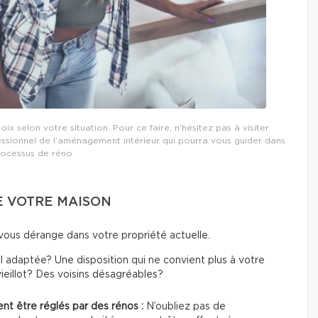
 selon votre situation. Pour ce faire, n’hésitez pas à visiter
essionnel de l’aménagement intérieur qui pourra vous guider dans
rocessus de réno
DE VOTRE MAISON
us dérange dans votre propriété actuelle.
 adaptée? Une disposition qui ne convient plus à votre
vieillot? Des voisins désagréables?
ent être réglés par des rénos :
N’oubliez pas de