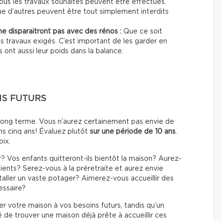
tous les travaux souhaités peuvent être effectués.
e d’autres peuvent être tout simplement interdits
i ne disparaitront pas avec des rénos :
Que ce soit
es travaux exigés. C’est important de les garder en
s ont aussi leur poids dans la balance.
NS FUTURS
à long terme. Vous n’aurez certainement pas envie de
s cinq ans! Évaluez plutôt
sur une période de 10 ans
.
oix.
r? Vos enfants quitteront-ils bientôt la maison? Aurez-
ients? Serez-vous à la préretraite et aurez envie
taller un vaste potager? Aimerez-vous accueillir des
essaire?
 votre maison à vos besoins futurs, tandis qu’un
 de trouver une maison déjà prête à accueillir ces